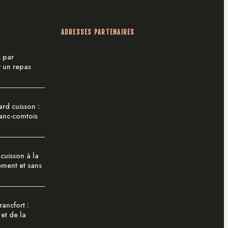
ADRESSES PARTENAIRES
 par
r un repas
rd cuisson :
ranc-comtois
 cuisson à la
ement et sans
rancfort :
 et de la