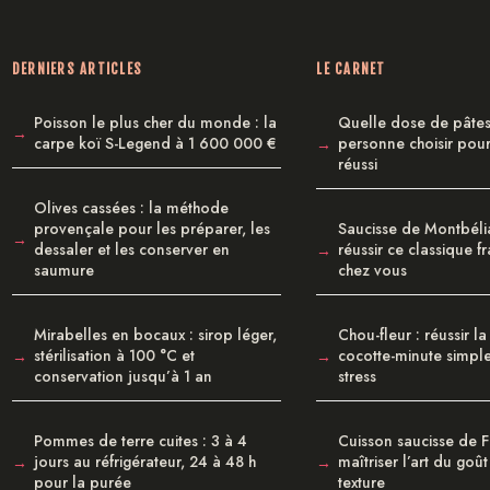
DERNIERS ARTICLES
LE CARNET
Poisson le plus cher du monde : la
Quelle dose de pâtes
carpe koï S-Legend à 1 600 000 €
personne choisir pou
réussi
Olives cassées : la méthode
provençale pour les préparer, les
Saucisse de Montbélia
dessaler et les conserver en
réussir ce classique f
saumure
chez vous
Mirabelles en bocaux : sirop léger,
Chou-fleur : réussir la
stérilisation à 100 °C et
cocotte-minute simpl
conservation jusqu’à 1 an
stress
Pommes de terre cuites : 3 à 4
Cuisson saucisse de F
jours au réfrigérateur, 24 à 48 h
maîtriser l’art du goût
pour la purée
texture