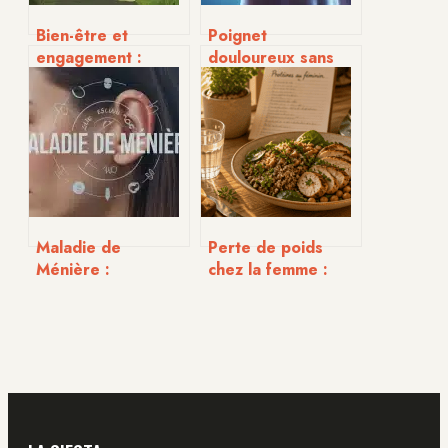
Bien-être et
Poignet
engagement :
douloureux sans
optimisez votre
gonflement : 5
routine avec les
causes fréquentes
solutions doTERRA
et signaux d’alerte
et l’écosystème
à ne pas ignorer
Terra
Maladie de
Perte de poids
Ménière :
chez la femme :
stratégies de
pourquoi viser 1,5
stabilisation et
g de protéines par
parcours vers une
kilo pour
vie sans vertiges
préserver vos
muscles