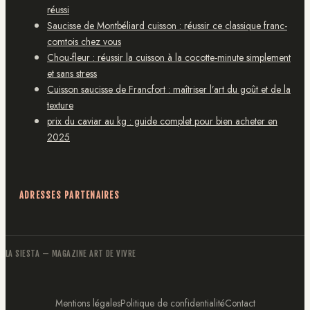
réussi
Saucisse de Montbéliard cuisson : réussir ce classique franc-
comtois chez vous
Chou-fleur : réussir la cuisson à la cocotte-minute simplement
et sans stress
Cuisson saucisse de Francfort : maîtriser l’art du goût et de la
texture
prix du caviar au kg : guide complet pour bien acheter en
2025
ADRESSES PARTENAIRES
LA SIESTA
— MAGAZINE ART DE VIVRE
Mentions légales
Politique de confidentialité
Contact