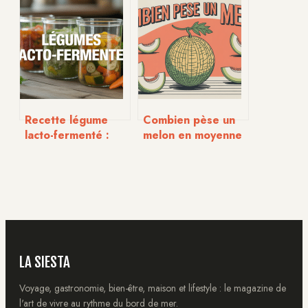
meilleure recette
saison : guide et
rapide et
conseils pratiques
gourmande
Recette légume
Combien pèse un
lacto-fermenté :
melon en moyenne
réussir simplement
et ce que cela
vos conserves
change pour vous
maison
LA SIESTA
Voyage, gastronomie, bien-être, maison et lifestyle : le magazine de
l'art de vivre au rythme du bord de mer.