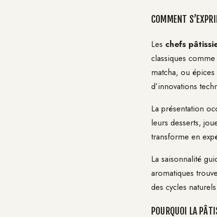
COMMENT S’EXPRIM
Les
chefs pâtissi
classiques comme le
matcha, ou épices e
d’innovations tech
La présentation occ
leurs desserts, jou
transforme en expér
La saisonnalité gui
aromatiques trouve
des cycles naturels
POURQUOI LA PÂTI