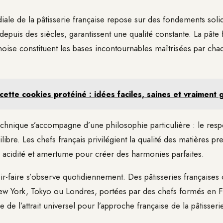
iale de la pâtisserie française repose sur des fondements soli
depuis des siècles, garantissent une qualité constante. La pâte 
énoise constituent les bases incontournables maîtrisées par ch
cette cookies protéiné : idées faciles, saines et vraimen
echnique s’accompagne d’une philosophie particulière : le respe
libre. Les chefs français privilégient la qualité des matières p
 acidité et amertume pour créer des harmonies parfaites.
ir-faire s’observe quotidiennement. Des pâtisseries françaises
w York, Tokyo ou Londres, portées par des chefs formés en F
de l’attrait universel pour l’approche française de la pâtisseri