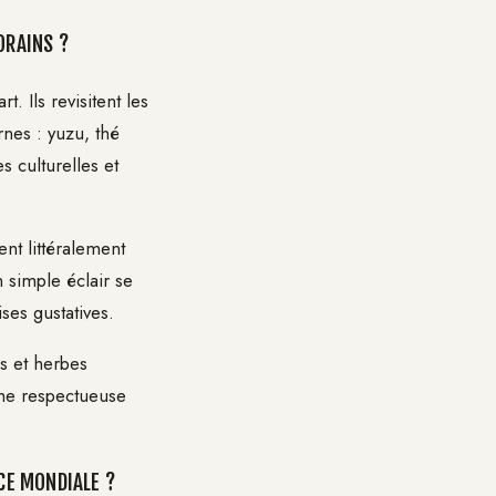
ORAINS ?
 Ils revisitent les
rnes : yuzu, thé
s culturelles et
nt littéralement
n simple éclair se
ses gustatives.
és et herbes
che respectueuse
CE MONDIALE ?