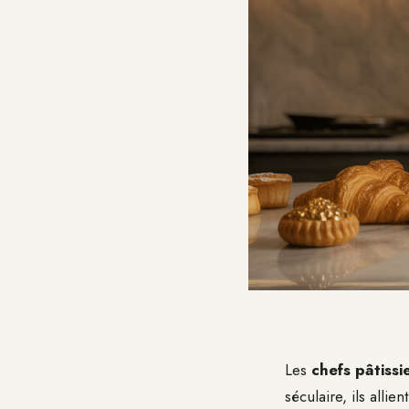
Les
chefs pâtissi
séculaire, ils allie