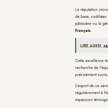
La réputation mond
de base, codifiées 
pâtissière ou la g
français
.
LIRE AUSSI
re
Cette excellence t
recherche de l’équi
précisément sucre,
L’export de ce savo
régulièrement à Ne
expansion témoigne 