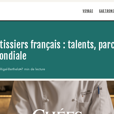
VOYAGE
GASTRON
tissiers français : talents, par
ondiale
igal-Berthelot
7 min de lecture
·