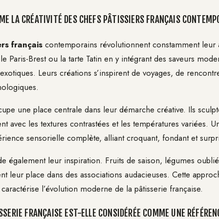
E LA CRÉATIVITÉ DES CHEFS PÂTISSIERS FRANÇAIS CONTEMP
ers français
contemporains révolutionnent constamment leur art.
 Paris-Brest ou la tarte Tatin en y intégrant des saveurs mode
xotiques. Leurs créations s’inspirent de voyages, de rencontre
nologiques.
upe une place centrale dans leur démarche créative. Ils sculpte
ent avec les textures contrastées et les températures variées. U
ience sensorielle complète, alliant croquant, fondant et surpri
de également leur inspiration. Fruits de saison, légumes oubli
nt leur place dans des associations audacieuses. Cette appro
 caractérise l’évolution moderne de la pâtisserie française.
SSERIE FRANÇAISE EST-ELLE CONSIDÉRÉE COMME UNE RÉFÉREN