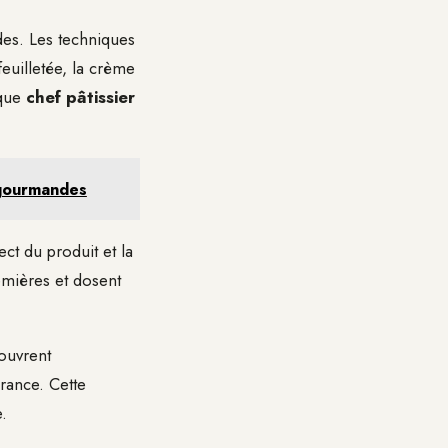
des. Les techniques
feuilletée, la crème
aque
chef pâtissier
t gourmandes
ct du produit et la
remières et dosent
 ouvrent
rance. Cette
e.