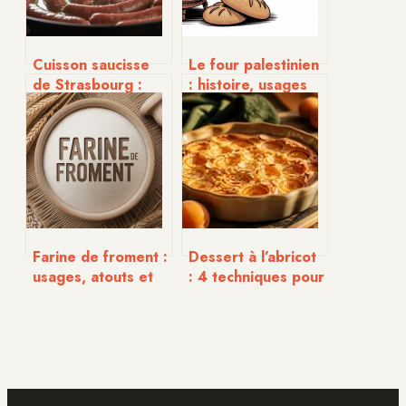
Cuisson saucisse
Le four palestinien
de Strasbourg :
: histoire, usages
astuces faciles
et héritage
pour une réussite
culinaire vivant
parfaite à chaque
fois
Farine de froment :
Dessert à l’abricot
usages, atouts et
: 4 techniques pour
conseils pour bien
équilibrer l’acidité
la choisir
et réussir vos
clafoutis