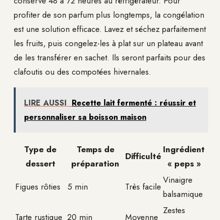
conserve 48 à 72 heures au réfrigérateur. Pour
profiter de son parfum plus longtemps, la congélation
est une solution efficace. Lavez et séchez parfaitement
les fruits, puis congelez-les à plat sur un plateau avant
de les transférer en sachet. Ils seront parfaits pour des
clafoutis ou des compotées hivernales.
LIRE AUSSI
Recette lait fermenté : réussir et
personnaliser sa boisson maison
Type de
Temps de
Ingrédient
Difficulté
dessert
préparation
« peps »
Vinaigre
Figues rôties
5 min
Très facile
balsamique
Zestes
Tarte rustique
20 min
Moyenne