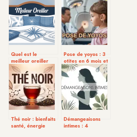
Quel est le
Pose de yoyos : 3
meilleur oreiller
otites en 6 mois et
pour bien dormir
les signes qui
en 2026
imposent
l’intervention
Thé noir : bienfaits
Démangeaisons
santé, énergie
intimes : 4
durable et guide
remèdes naturels