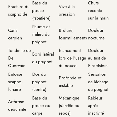
Base du
Chute
Fracture du
Vive à la
pouce
récente
scaphoïde
pression
(tabatière)
sur la main
Paume et
Canal
Brûlure,
Douleur
milieu du
carpien
fourmillements
nocturne
poignet
Tendinite de
Élancement
Douleur
Bord latéral
De
lors de l’usage
au test de
du poignet
Quervain
du pouce
Finkelstein
Entorse
Dos du
Sensation
Profonde et
scapho-
poignet
de lâchage
instable
lunaire
(centre)
du poignet
Base du
Mécanique
Raideur
Arthrose
pouce ou
(s’arrête au
après
débutante
carpe
repos)
inactivité