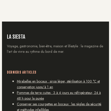
de préparation
pour soulager
l’inconfort et
l’ingrédient à
bannir
LA SIESTA
Voyage, gastronomie, bien-être, maison et lifestyle : le magazine de
l'art de vivre au rythme du bord de mer.
DERNIERS ARTICLES
Mirabelles en bocaux : sirop léger, stérilisation à 100 °C et
conservation jusqu’à 1 an
Pommes de terre cuites : 3 à 4 jours au réfrigérateur, 24 à
48 h pour la purée
Conserver ses courgettes en bocaux : les règles de sécurité
et méthodes infaillibles