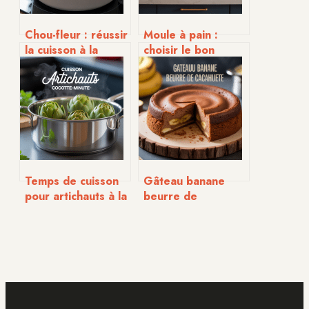
Chou-fleur : réussir
Moule à pain :
la cuisson à la
choisir le bon
cocotte-minute
ustensile pour
simplement et sans
réussir vos pains
stress
maison
Temps de cuisson
Gâteau banane
pour artichauts à la
beurre de
cocotte-minute :
cacahuète : recette
guide simple et
gourmande et
précis
conseils pratiques