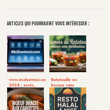
ARTICLES QUI POURRAIENT VOUS INTÉRESSER :
www.mcdoetmoi.com
Ratatouille en
2024 : accès,
bocaux sans
connexion,
stérilisateur : mode
avantages et
d’emploi pratique
solutions en cas de
et astuces
problème