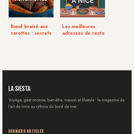
Bœuf braisé aux
Les meilleures
carottes : secrets
adresses de resto
d’un plat
halal à Nice : guide
réconfortant et
pour bien choisir
savoureux
LA SIESTA
Voyage, gastronomie, bien-être, maison et lifestyle : le magazine de
l'art de vivre au rythme du bord de mer.
DERNIERS ARTICLES