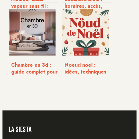
vapeur sans fil :
horaires, accès,
comparatif et
services et bonnes
conseils pour bien
affaires
choisir
Chambre en 3d :
Noeud noel :
guide complet pour
idées, techniques
visualiser et
et modèles pour
concevoir votre
des paquets qui
pièce
font effet
LA SIESTA