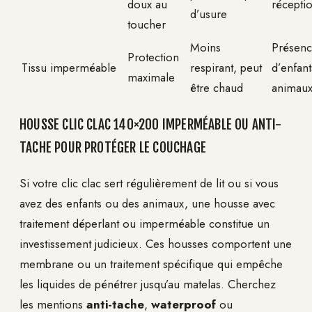
doux au
récepti
d’usure
toucher
Moins
Présen
Protection
Tissu imperméable
respirant, peut
d’enfan
maximale
être chaud
animau
HOUSSE CLIC CLAC 140×200 IMPERMÉABLE OU ANTI-
TACHE POUR PROTÉGER LE COUCHAGE
Si votre clic clac sert régulièrement de lit ou si vous
avez des enfants ou des animaux, une housse avec
traitement déperlant ou imperméable constitue un
investissement judicieux. Ces housses comportent une
membrane ou un traitement spécifique qui empêche
les liquides de pénétrer jusqu’au matelas. Cherchez
les mentions
anti-tache
,
waterproof
ou