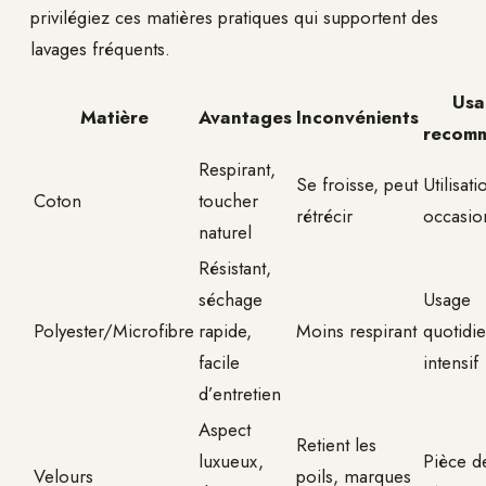
privilégiez ces matières pratiques qui supportent des
lavages fréquents.
Usa
Matière
Avantages
Inconvénients
recom
Respirant,
Se froisse, peut
Utilisati
Coton
toucher
rétrécir
occasio
naturel
Résistant,
séchage
Usage
Polyester/Microfibre
rapide,
Moins respirant
quotidi
facile
intensif
d’entretien
Aspect
Retient les
luxueux,
Pièce d
Velours
poils, marques