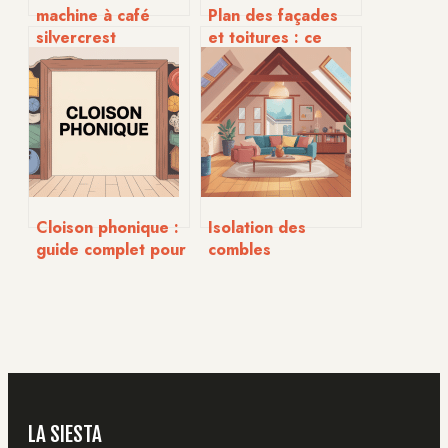
machine à café
Plan des façades
silvercrest
et toitures : ce
problème : guide
qu’il faut vraiment
complet pour les
prévoir pour un
résoudre
dossier conforme
Cloison phonique :
Isolation des
guide complet pour
combles
bien choisir et
aménageables :
vraiment
méthodes, prix et
insonoriser
erreurs à éviter
LA SIESTA