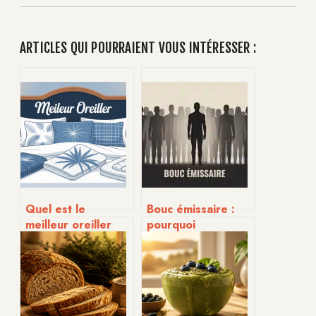
ARTICLES QUI POURRAIENT VOUS INTÉRESSER :
Quel est le
Bouc émissaire :
meilleur oreiller
pourquoi
pour bien dormir
désignons-nous un
en 2026
coupable pour
apaiser nos
tensions ?