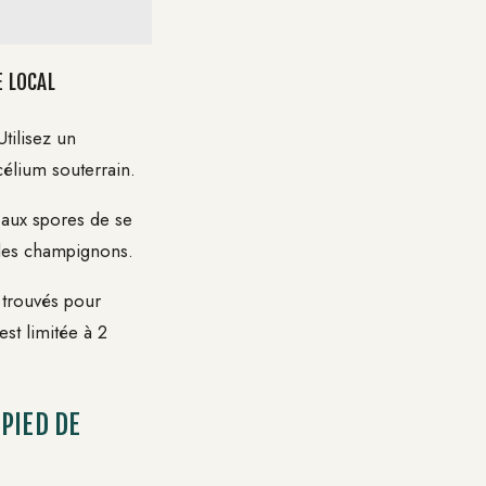
E LOCAL
tilisez un
célium souterrain.
 aux spores de se
r les champignons.
 trouvés pour
est limitée à 2
PIED DE