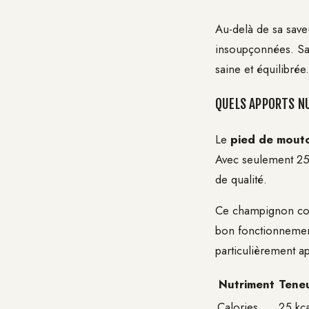
Au-delà de sa saveu
insoupçonnées. Sa 
saine et équilibrée.
QUELS APPORTS NU
Le
pied de mout
Avec seulement 25
de qualité.
Ce champignon con
bon fonctionnement
particulièrement a
Nutriment
Tene
Calories
25 kca