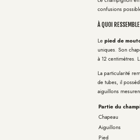
ce champignon en to
confusions possibl
À QUOI RESSEMBLE
Le
pied de mout
uniques. Son chape
à 12 centimètres. 
La particularité r
de tubes, il possè
aiguillons mesuren
Partie du champ
Chapeau
Aiguillons
Pied