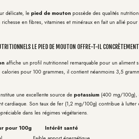
r délicate, le
pied de mouton
possède des qualités nutrition
richesse en fibres, vitamines et minéraux en fait un allié pour
TRITIONNELS LE PIED DE MOUTON OFFRE-T-IL CONCRÈTEMENT
on
affiche un profil nutritionnel remarquable pour un aliment s
 calories pour 100 grammes, il contient néanmoins 3,5 gram
stitue une excellente source de
potassium
(400 mg/100g), e
 cardiaque. Son taux de fer (1,2 mg/100g) contribue à lutter 
ppréciable dans les régimes végétariens.
ur pour 100g
Intérêt santé
l
Faible apport énergétique