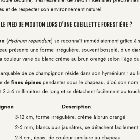
ute sécurité, il est essentiel de savoir l’identifier précisémen
es et de respecter son environnement naturel.
 LE PIED DE MOUTON LORS D’UNE CUEILLETTE FORESTIÈRE ?
on
(
Hydnum repandum
) se reconnaît immédiatement grâce à s
au présente une forme irrégulière, souvent bosselé, d’un diam
La couleur varie du blanc crème au brun orangé selon l’âge d
emarquable de ce champignon réside dans son hyménium : au li
de de
fines épines
pendantes sous le chapeau, d’où son nom v
t 2 à 6 millimètres de long et se détachent facilement au touch
ignon
Description
3-12 cm, forme irrégulière, crème à brun orangé
2-6 mm, blancs puis jaunâtres, se détachent facilement
2-8 cm, épais, de couleur similaire au chapeau