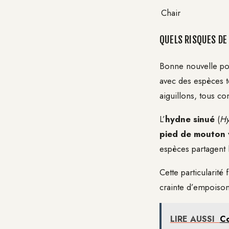
Chair
QUELS RISQUES DE
Bonne nouvelle pou
avec des espèces t
aiguillons, tous co
L’
hydne sinué
(
Hy
pied de mouton 
espèces partagent 
Cette particularit
crainte d’empoiso
LIRE AUSSI
Co