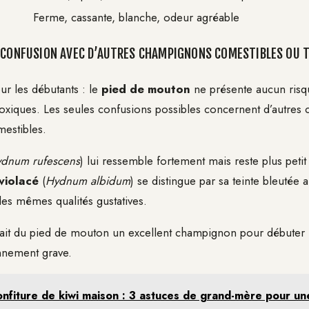
Ferme, cassante, blanche, odeur agréable
 CONFUSION AVEC D’AUTRES CHAMPIGNONS COMESTIBLES OU 
r les débutants : le
pied de mouton
ne présente aucun risq
oxiques. Les seules confusions possibles concernent d’autres
mestibles.
dnum rufescens
) lui ressemble fortement mais reste plus petit
violacé
(
Hydnum albidum
) se distingue par sa teinte bleutée
les mêmes qualités gustatives.
é fait du pied de mouton un excellent champignon pour débuter 
nnement grave.
nfiture de kiwi maison : 3 astuces de grand-mère pour un