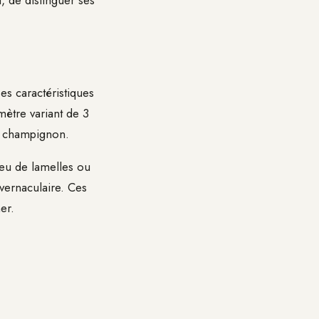
t, de distinguer ses
es caractéristiques
ètre variant de 3
u champignon.
eu de lamelles ou
ernaculaire. Ces
er.