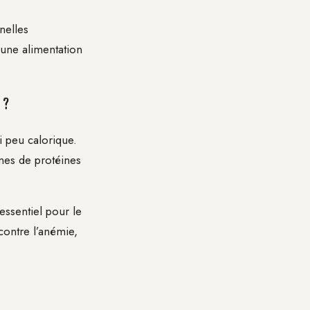
nelles
 une alimentation
 ?
i peu calorique.
mes de protéines
ssentiel pour le
contre l’anémie,