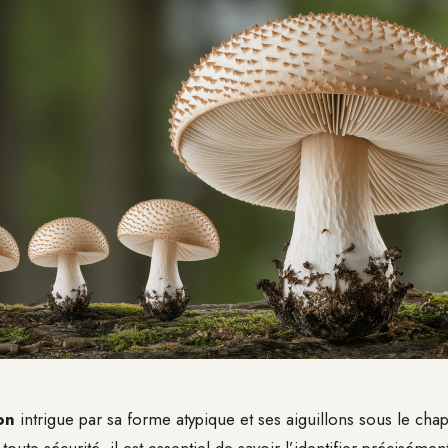
on
intrigue par sa forme atypique et ses aiguillons sous le chap