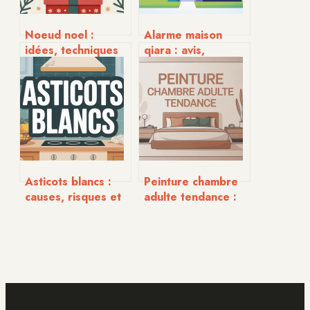
Noeud noel :
Alarme maison
idées, techniques
qiara : avis,
et modèles pour
fonctionnement et
des paquets qui
guide d’achat
font effet
complet
Asticots blancs :
Peinture chambre
causes, risques et
adulte tendance :
solutions naturelles
idées couleurs et
conseils déco