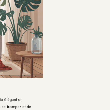
te élégant et
de se tromper et de