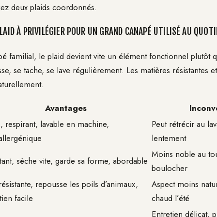
ez deux plaids coordonnés.
LAID À PRIVILÉGIER POUR UN GRAND CANAPÉ UTILISÉ AU QUOTI
é familial, le plaid devient vite un élément fonctionnel plutôt
isse, se tache, se lave régulièrement. Les matières résistantes et
turellement.
Avantages
Inconv
 respirant, lavable en machine,
Peut rétrécir au la
allergénique
lentement
Moins noble au to
tant, sèche vite, garde sa forme, abordable
boulocher
résistante, repousse les poils d’animaux,
Aspect moins natur
tien facile
chaud l’été
Entretien délicat, p