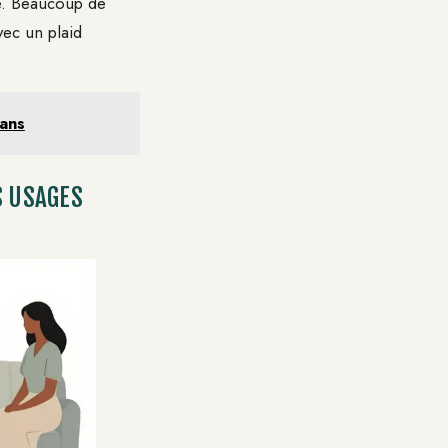
sse. Beaucoup de
vec un plaid
lans
S USAGES