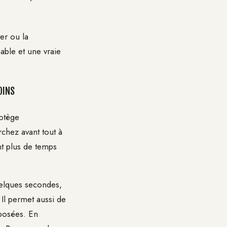
er ou la
iable et une vraie
OINS
otège
rchez avant tout à
t plus de temps
uelques secondes,
 Il permet aussi de
xposées. En