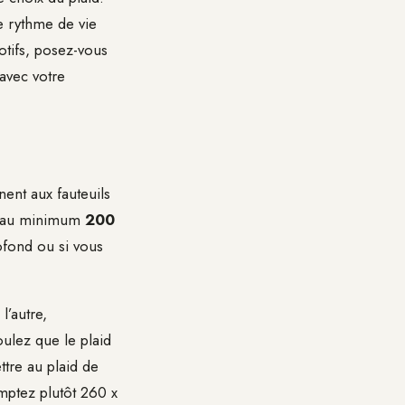
re rythme de vie
otifs, posez-vous
avec votre
ent aux fauteuils
er au minimum
200
ofond ou si vous
l’autre,
oulez que le plaid
tre au plaid de
mptez plutôt 260 x