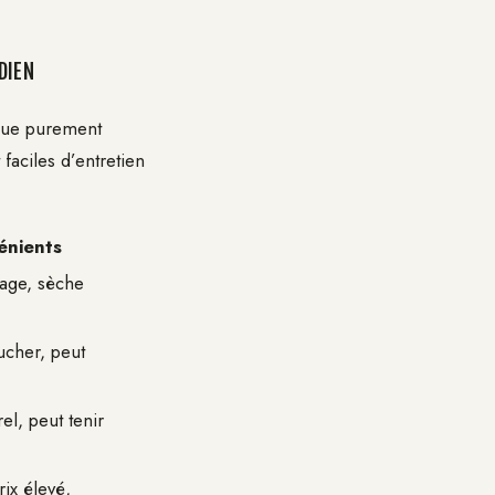
DIEN
 que purement
 faciles d’entretien
énients
vage, sèche
ucher, peut
el, peut tenir
rix élevé,