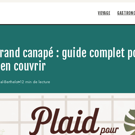
VOYAGE
GASTRON
grand canapé : guide complet p
ien couvrir
l-Berthelot
12 min de lecture
·