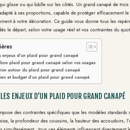
 qui glisse ou qui bâille sur les côtés. Un grand canapé de troi
adapté à ses proportions, capable de protéger efficacement le 
llement à votre décoration. Ce guide vous donne tous les repè
dès le départ, selon votre usage réel et vos contraintes du quot
ières
 enjeux d’un plaid pour grand canapé
e bon plaid pour grand canapé selon vos usages
tion autour du plaid pour grand canapé
etien et budget d’un plaid pour grand canapé
LES ENJEUX D’UN PLAID POUR GRAND CANAPÉ
pose des contraintes spécifiques que les modèles standards 
sise, la profondeur des coussins, la hauteur des accoudoirs, l’
s simultanément : tous ces éléments influencent directement le