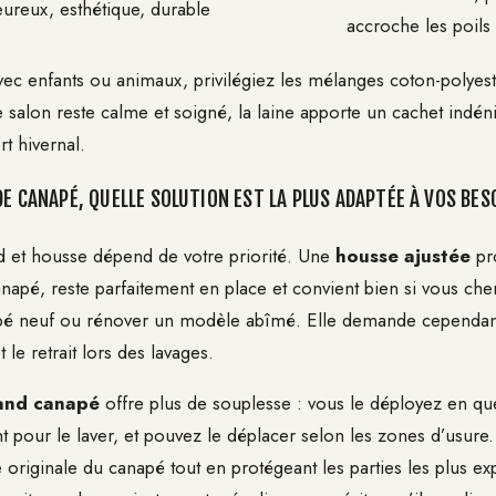
ureux, esthétique, durable
accroche les poils
vec enfants ou animaux, privilégiez les mélanges coton-polyest
e salon reste calme et soigné, la laine apporte un cachet indén
t hivernal.
DE CANAPÉ, QUELLE SOLUTION EST LA PLUS ADAPTÉE À VOS BES
id et housse dépend de votre priorité. Une
housse ajustée
pr
napé, reste parfaitement en place et convient bien si vous che
pé neuf ou rénover un modèle abîmé. Elle demande cependan
t le retrait lors des lavages.
rand canapé
offre plus de souplesse : vous le déployez en q
nt pour le laver, et pouvez le déplacer selon les zones d’usure.
 originale du canapé tout en protégeant les parties les plus e