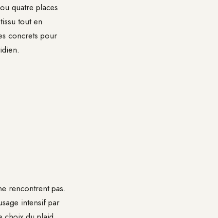
s ou quatre places
tissu tout en
res concrets pour
idien.
ne rencontrent pas.
usage intensif par
 choix du plaid.