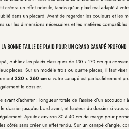
t créera un effet ridicule, tandis qu’un plaid mal adapté à vot
oublié dans un placard. Avant de regarder les couleurs et les m
ns sur les dimensions nécessaires et les matières compatibles 
LA BONNE TAILLE DE PLAID POUR UN GRAND CANAPÉ PROFOND
pé, oubliez les plaids classiques de 130 x 170 cm qui convienn
deux places. Sur un modèle trois ou quatre places, il faut vis
alement
220 x 260 cm
si votre canapé est particulièrement pr
également le dossier.
avant d’acheter : longueur totale de l’assise d’un accoudoir à 
e dossier jusqu’au bord avant, et hauteur du dossier si vous v
 également. Ajoutez environ 30 à 40 cm de marge pour permet
les côtés sans créer un effet tendu. Sur un canapé d’angle, co