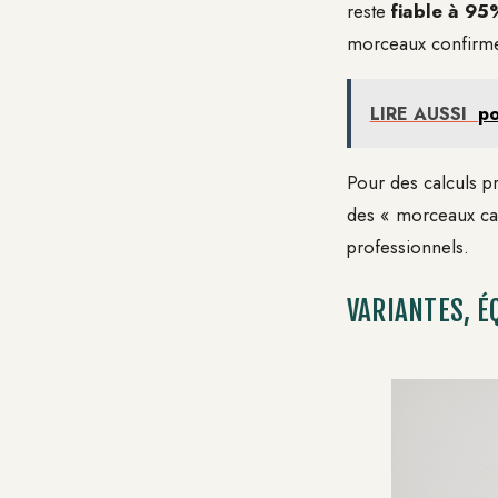
reste
fiable à 9
morceaux confirme
LIRE AUSSI
po
Pour des calculs pr
des « morceaux cali
professionnels.
VARIANTES, É