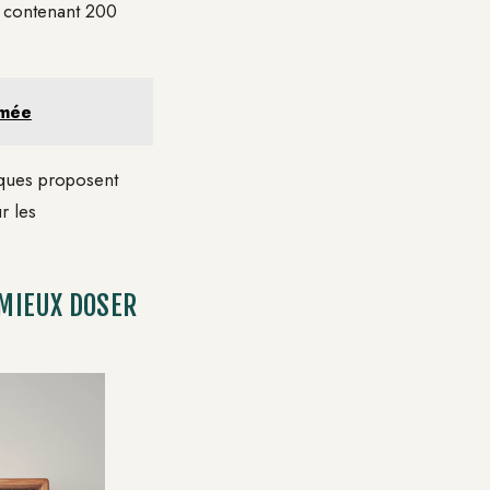
g contenant 200
umée
arques proposent
r les
 MIEUX DOSER