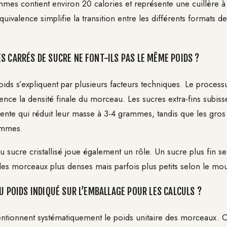
mes contient environ 20 calories et représente une cuillère à
uivalence simplifie la transition entre les différents formats d
S CARRÉS DE SUCRE NE FONT-ILS PAS LE MÊME POIDS ?
poids s’expliquent par plusieurs facteurs techniques. Le proces
ence la densité finale du morceau. Les sucres extra-fins subiss
ente qui réduit leur masse à 3-4 grammes, tandis que les gro
ammes.
u sucre cristallisé joue également un rôle. Un sucre plus fin 
es morceaux plus denses mais parfois plus petits selon le moul
U POIDS INDIQUÉ SUR L’EMBALLAGE POUR LES CALCULS ?
tionnent systématiquement le poids unitaire des morceaux. C