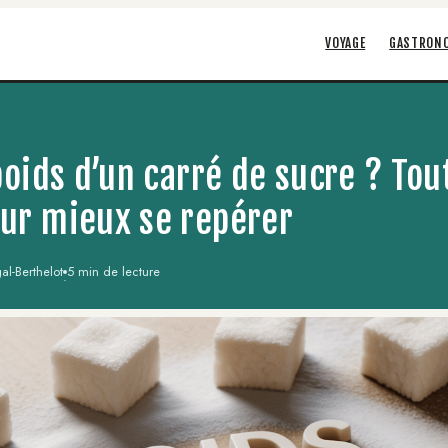
VOYAGE
GASTRON
poids d’un carré de sucre ? Tou
ur mieux se repérer
l-Berthelot
5 min de lecture
·