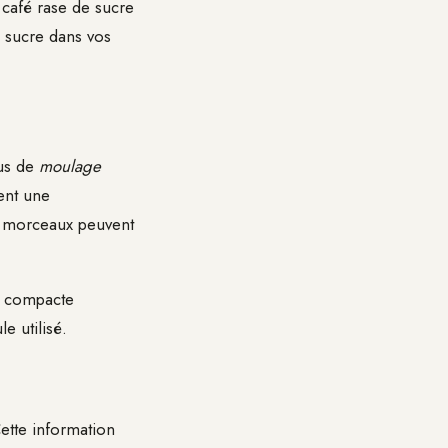
 café rase de sucre
e sucre dans vos
sus de
moulage
ent une
s morceaux peuvent
se compacte
e utilisé.
ette information