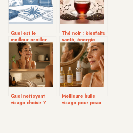
Quel est le
Thé noir : bienfaits
meilleur oreiller
santé, énergie
pour bien dormir
durable et guide
en 2026
de préparation
Quel nettoyant
Meilleure huile
visage choisir ?
visage pour peau
Guide complet
mature : 3 soins
selon votre type
régénérants et
de peau et pH
erreurs de
massage à éviter