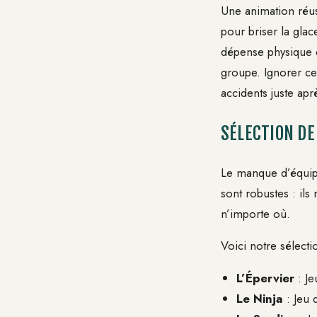
Une animation réus
pour briser la glac
dépense physique e
groupe. Ignorer cet
accidents juste aprè
SÉLECTION DE
Le manque d’équipe
sont robustes : ils
n’importe où.
Voici notre sélect
L’Épervier
: Je
Le Ninja
: Jeu 