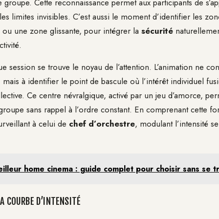
e groupe. Cette reconnaissance permet aux participants de s’ap
s limites invisibles. C’est aussi le moment d’identifier les zo
ou une zone glissante, pour intégrer la
sécurité
naturellemen
tivité.
 session se trouve le noyau de l’attention. L’animation ne con
mais à identifier le point de bascule où l’intérêt individuel fu
ective. Ce centre névralgique, activé par un jeu d’amorce, pe
groupe sans rappel à l’ordre constant. En comprenant cette for
rveillant à celui de
chef d’orchestre
, modulant l’intensité s
illeur home cinema : guide complet pour choisir sans se 
LA COURBE D’INTENSITÉ