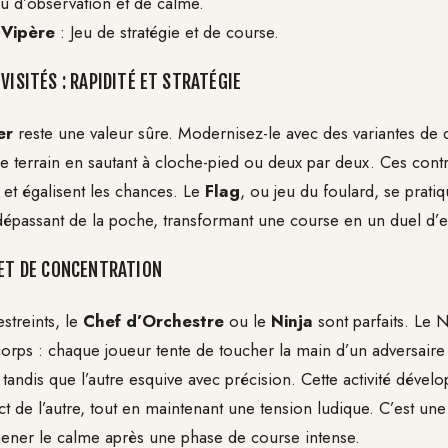
eu d’observation et de calme.
-Vipère
: Jeu de stratégie et de course.
VISITÉS : RAPIDITÉ ET STRATÉGIE
er
reste une valeur sûre. Modernisez-le avec des variantes de 
le terrain en sautant à cloche-pied ou deux par deux. Ces contr
 et égalisent les chances. Le
Flag
, ou jeu du foulard, se prat
épassant de la poche, transformant une course en un duel d’e
 ET DE CONCENTRATION
streints, le
Chef d’Orchestre
ou le
Ninja
sont parfaits. Le
 corps : chaque joueur tente de toucher la main d’un adversaire
tandis que l’autre esquive avec précision. Cette activité dével
ect de l’autre, tout en maintenant une tension ludique. C’est une
mener le calme après une phase de course intense.