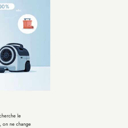
cherche le
s, on ne change