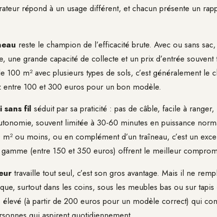
rateur répond à un usage différent, et chacun présente un rappo
îneau
reste le champion de l’efficacité brute. Avec ou sans sac, 
e, une grande capacité de collecte et un prix d’entrée souvent 
 100 m² avec plusieurs types de sols, c’est généralement le ch
z entre 100 et 300 euros pour un bon modèle.
 sans fil
séduit par sa praticité : pas de câble, facile à ranger, 
’autonomie, souvent limitée à 30-60 minutes en puissance norm
m² ou moins, ou en complément d’un traîneau, c’est un excel
 gamme (entre 150 et 350 euros) offrent le meilleur comprom
eur
travaille tout seul, c’est son gros avantage. Mais il ne rem
ique, surtout dans les coins, sous les meubles bas ou sur tapis 
s élevé (à partir de 200 euros pour un modèle correct) qui con
ersonnes qui aspirent quotidiennement.