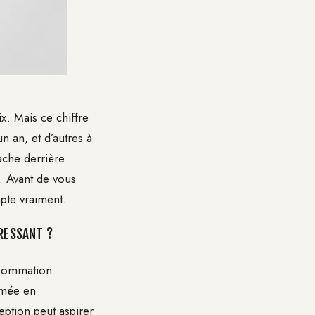
x. Mais ce chiffre
n an, et d’autres à
ache derrière
e. Avant de vous
pte vraiment.
RESSANT ?
onsommation
imée en
ption peut aspirer