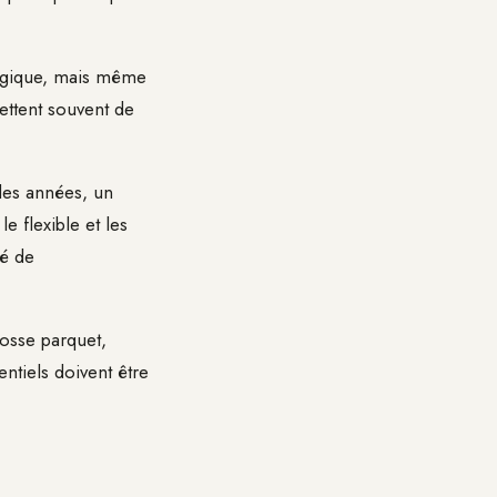
lergique, mais même
jettent souvent de
 des années, un
e flexible et les
té de
rosse parquet,
ntiels doivent être