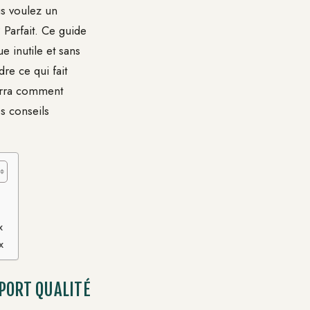
us voulez un
 Parfait. Ce guide
e inutile et sans
e ce qui fait
verra comment
s conseils
x
x
PORT QUALITÉ