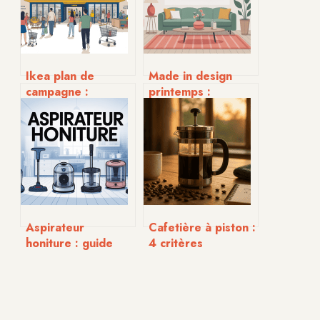
Ikea plan de
Made in design
campagne :
printemps :
horaires, accès,
tendances, idées
services et bons
et sélections à ne
plans
pas manquer
Aspirateur
Cafetière à piston :
honiture : guide
4 critères
complet pour bien
techniques pour
choisir et comparer
choisir le modèle
idéal et réussir son
infusion