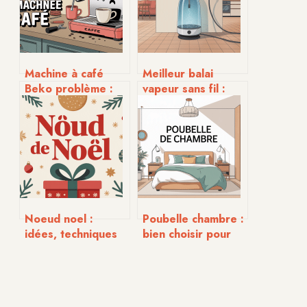
Machine à café
Meilleur balai
Beko problème :
vapeur sans fil :
comprendre,
comparatif et
diagnostiquer et
conseils pour bien
résoudre
choisir
facilement
Noeud noel :
Poubelle chambre :
idées, techniques
bien choisir pour
et modèles pour
une chambre
des paquets qui
propre et agréable
font effet