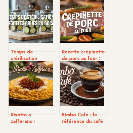
Temps de
Recette crépinette
stérilisation
de porc au four :
courgettes crues
réussir un plat
Le Parfait : mode
savoureux et
d’emploi et astuces
familial
Risotto a
Kimbo Café : la
zafferano :
référence du café
secrets, astuces et
italien à savourer