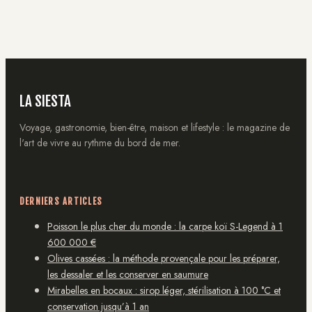
recette pour un
chez soi
plat italien
authentique
LA SIESTA
Voyage, gastronomie, bien-être, maison et lifestyle : le magazine de
l'art de vivre au rythme du bord de mer.
DERNIERS ARTICLES
Poisson le plus cher du monde : la carpe koï S-Legend à 1
600 000 €
Olives cassées : la méthode provençale pour les préparer,
les dessaler et les conserver en saumure
Mirabelles en bocaux : sirop léger, stérilisation à 100 °C et
conservation jusqu’à 1 an