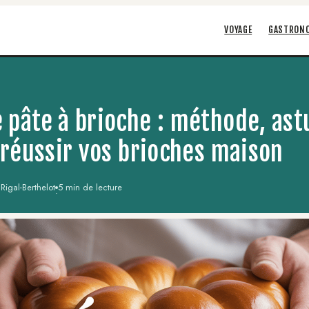
VOYAGE
GASTRON
 pâte à brioche : méthode, ast
r réussir vos brioches maison
igal-Berthelot
5 min de lecture
·