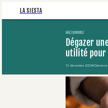
LA SIESTA
GASTRONOMIE
Dégazer une
utilité pou
12 décembre 2025
Clémence R
·