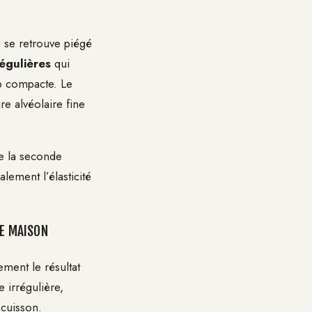
i se retrouve piégé
régulières
qui
p compacte. Le
re alvéolaire fine
e la seconde
lement l’élasticité
IE MAISON
ment le résultat
 irrégulière,
 cuisson.