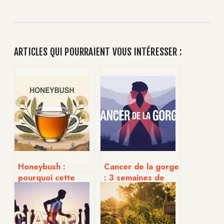
ARTICLES QUI POURRAIENT VOUS INTÉRESSER :
Honeybush :
Cancer de la gorge
pourquoi cette
: 3 semaines de
infusion sud-
symptômes
africaine surpasse
persistants pour
le rooibos ?
agir à temps