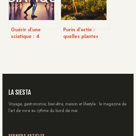
Guérir d’une
Purin d’ortie :
sciatique : 4
quelles plantes
exercices ciblés,
arroser et
une routine de
comment doser
mouvement et les
sans brûler vos
erreurs à éviter
cultures ?
LA SIESTA
Voyage, gastronomie, bien-être, maison et lifestyle : le magazine de
l'art de vivre au rythme du bord de mer.
DERNIERS ARTICLES