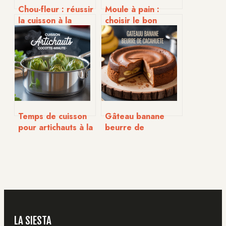
Chou-fleur : réussir
Moule à pain :
la cuisson à la
choisir le bon
cocotte-minute
ustensile pour
simplement et sans
réussir vos pains
stress
maison
Temps de cuisson
Gâteau banane
pour artichauts à la
beurre de
cocotte-minute :
cacahuète : recette
guide simple et
gourmande et
précis
conseils pratiques
LA SIESTA