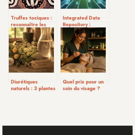
Truffes toxiques :
Integrated Data
reconnaître les
Repository :
risques et
centraliser les
protéger votre
données de santé
santé
pour une vision
patient unifiée
Diurétiques
Quel prix pour un
naturels : 3 plantes
soin du visage ?
puissantes pour
Tarifs, facteurs de
éliminer la
variation et astuces
rétention d’eau
pour payer moins
sans carences
cher