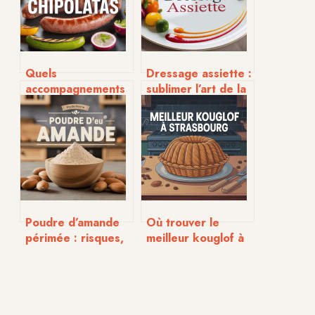
Quels
Dressage assiette :
accompagnements
sublimer l’art de la
choisir pour des
table pour vos
chipolatas réussies
repas
: idées
savoureuses et
conseils pratiques
Poudre d’amande
Où trouver le
périmée : risques,
meilleur kouglof à
utilisations et
Strasbourg : le
conseils experts
guide ultime