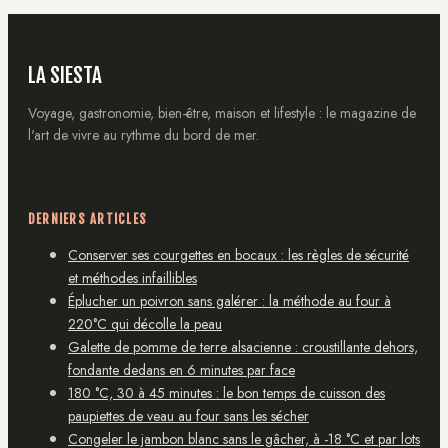
LA SIESTA
Voyage, gastronomie, bien-être, maison et lifestyle : le magazine de
l'art de vivre au rythme du bord de mer.
DERNIERS ARTICLES
Conserver ses courgettes en bocaux : les règles de sécurité
et méthodes infaillibles
Éplucher un poivron sans galérer : la méthode au four à
220°C qui décolle la peau
Galette de pomme de terre alsacienne : croustillante dehors,
fondante dedans en 6 minutes par face
180 °C, 30 à 45 minutes : le bon temps de cuisson des
paupiettes de veau au four sans les sécher
Congeler le jambon blanc sans le gâcher, à -18 °C et par lots