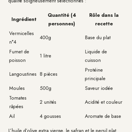
qualité soigneusement sélectionnés :
Quantité (4
Rôle dans la
Ingrédient
personnes)
recette
Vermicelles
400g
Base du plat
n°4
Fumet de
Liquide de
1 litre
poisson
cuisson
Protéine
Langoustines
8 pièces
principale
Moules
500g
Saveur iodée
Tomates
2 unités
Acidité et couleur
râpées
Ail
4 gousses
Aromate de base
L’huile d’olive extra vierge, le safran et le persil plat