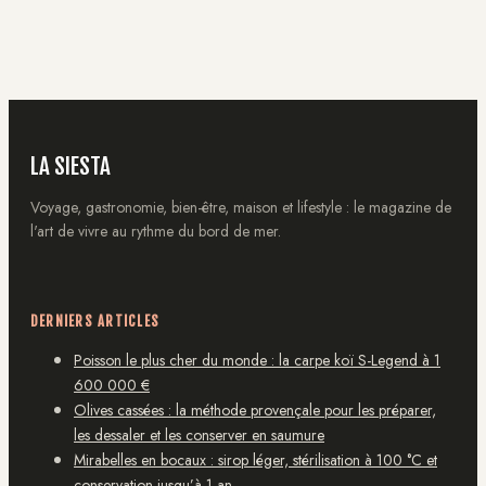
des paquets qui
propre et agréable
font effet
LA SIESTA
Voyage, gastronomie, bien-être, maison et lifestyle : le magazine de
l'art de vivre au rythme du bord de mer.
DERNIERS ARTICLES
Poisson le plus cher du monde : la carpe koï S-Legend à 1
600 000 €
Olives cassées : la méthode provençale pour les préparer,
les dessaler et les conserver en saumure
Mirabelles en bocaux : sirop léger, stérilisation à 100 °C et
conservation jusqu’à 1 an