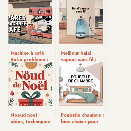
Machine à café
Meilleur balai
Beko problème :
vapeur sans fil :
comprendre,
comparatif et
diagnostiquer et
conseils pour bien
résoudre
choisir
facilement
Noeud noel :
Poubelle chambre :
idées, techniques
bien choisir pour
et modèles pour
une chambre