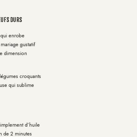
ŒUFS DURS
 qui enrobe
 mariage gustatif
ne dimension
s légumes croquants
euse qui sublime
mplement d’huile
on de 2 minutes