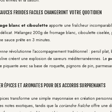
os envies et la saison.
 SAUCES FROIDES FACILES CHANGERONT VOTRE QUOTIDIEN
age blanc et ciboulette
apporte une fraîcheur incomparable
 délicat. Mélangez 200g de fromage blanc, ciboulette ciselée, 
une sauce prête en 3 minutes.
ienne
révolutionne l’accompagnement traditionnel : persil plat, b
’olive créent une explosion de saveurs méditerranéennes. Le
p
ve piquante avec sa base de roquette, pignons de pin, parmesan
R ÉPICES ET AROMATES POUR DES ACCORDS SURPRENANTS
épices transforme une simple mayonnaise en création personna
s notes exotiques, tandis que la
coriandre fraîche
offre une d