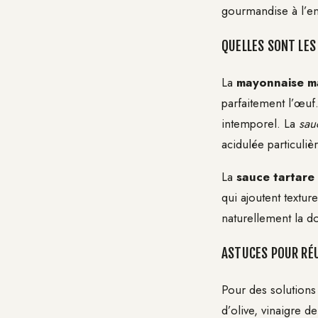
gourmandise à l’e
QUELLES SONT LES
La
mayonnaise m
parfaitement l’œuf.
intemporel. La
sau
acidulée particuliè
La
sauce tartare
qui ajoutent textu
naturellement la d
ASTUCES POUR RÉU
Pour des solutions
d’olive, vinaigre 