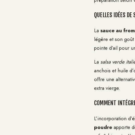
préparation selon v
QUELLES IDÉES DE
La
sauce au from
légère et son goût
pointe d’ail pour 
La
salsa verde ital
anchois et huile d
offre une alternati
extra vierge.
COMMENT INTÉGRE
L’incorporation d’
poudre
apporte de