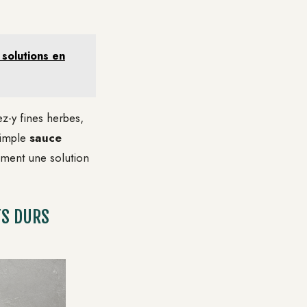
solutions en
ez-y fines herbes,
simple
sauce
ement une solution
FS DURS