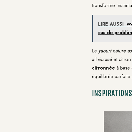
transforme instant
LIRE AUSSI
ww
cas de problè
Le
yaourt nature a
ail écrasé et citr
citronnée
à base d
équilibrée parfaite
INSPIRATIONS