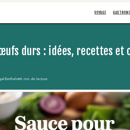
VOYAGE
GASTRON
ufs durs : idées, recettes et 
al-Berthelot
6 min de lecture
·