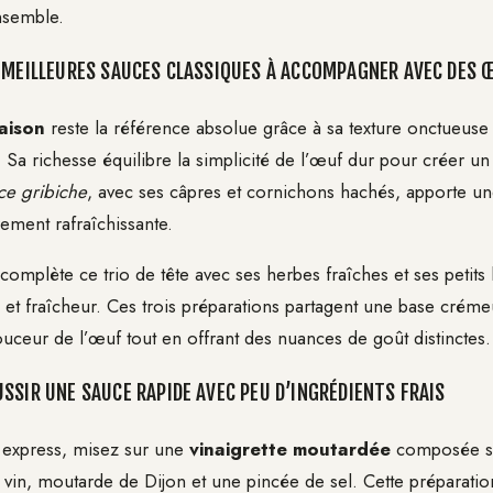
nsemble.
 MEILLEURES SAUCES CLASSIQUES À ACCOMPAGNER AVEC DES 
aison
reste la référence absolue grâce à sa texture onctueuse
 Sa richesse équilibre la simplicité de l’œuf dur pour créer un
ce gribiche
, avec ses câpres et cornichons hachés, apporte u
rement rafraîchissante.
complète ce trio de tête avec ses herbes fraîches et ses petit
re et fraîcheur. Ces trois préparations partagent une base crém
ouceur de l’œuf tout en offrant des nuances de goût distinctes.
SSIR UNE SAUCE RAPIDE AVEC PEU D’INGRÉDIENTS FRAIS
 express, misez sur une
vinaigrette moutardée
composée si
de vin, moutarde de Dijon et une pincée de sel. Cette préparati