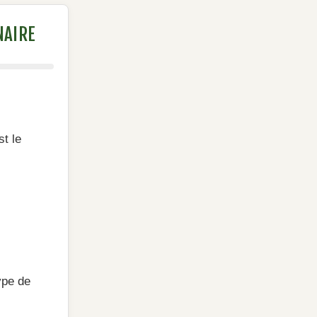
NAIRE
st le
ype de