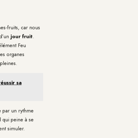
es-fruits, car nous
 d’un
jour fruit
.
’élément Feu
des organes
pleines.
éussir sa
e par un rythme
 qui peine à se
ent simuler.