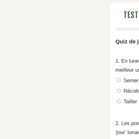
TEST
Quiz de 
1. En lune
meilleur 
Semer 
Récolt
Tailler
2. Les poi
'jour' lun