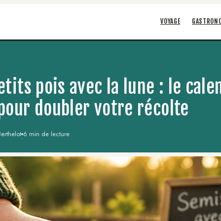
VOYAGE
GASTRON
tits pois avec la lune : le cale
pour doubler votre récolte
erthelot
6 min de lecture
·