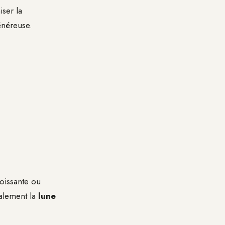
ser la
généreuse.
roissante ou
palement la
lune