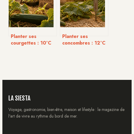
arme de
destruction
massive ?
Planter ses
Planter ses
courgettes : 10°C
concombres : 12°C
de température,
au sol et 3 étapes
80 cm d’écart et
clés pour réussir
les secrets d’une
sa récolte
récolte record
LA SIESTA
Voyage, gastronomie, bien-être, maison et lifestyle : le magazine de
l'art de vivre au rythme du bord de mer.