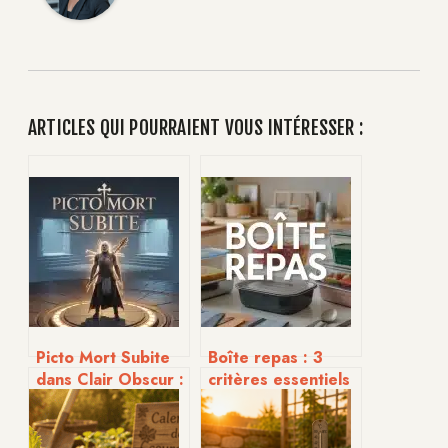
ARTICLES QUI POURRAIENT VOUS INTÉRESSER :
Picto Mort Subite
Boîte repas : 3
dans Clair Obscur :
critères essentiels
comment
pour transporter
transformer un
vos plats sans
suicide tactique en
mélange ni fuite