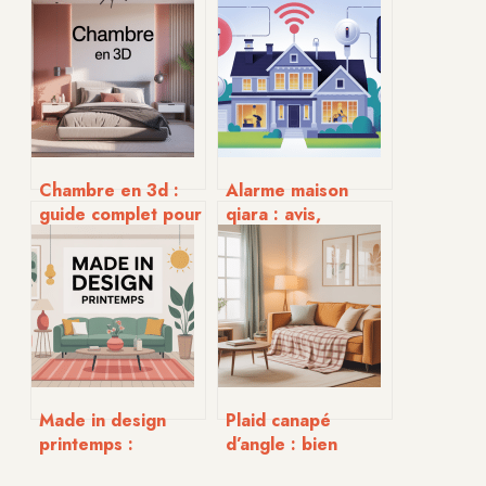
Chambre en 3d :
Alarme maison
guide complet pour
qiara : avis,
visualiser et
fonctionnement et
concevoir votre
guide d’achat
pièce
complet
Made in design
Plaid canapé
printemps :
d’angle : bien
tendances, idées
choisir, harmoniser