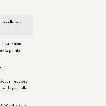
l'excellence
ile aux notes
nt la pointe
?
 douce, réduisez
ns de pin grillés
 à 20 ml d’huile