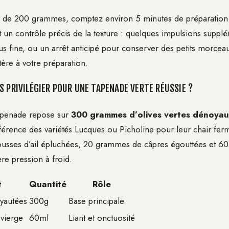
 de 200 grammes, comptez environ 5 minutes de préparation t
n contrôle précis de la texture : quelques impulsions suppl
s fine, ou un arrêt anticipé pour conserver des petits morceau
tère à votre préparation.
S PRIVILÉGIER POUR UNE TAPENADE VERTE RÉUSSIE ?
tapenade repose sur
300 grammes d’olives vertes dénoyau
férence des variétés Lucques ou Picholine pour leur chair ferm
gousses d’ail épluchées, 20 grammes de câpres égouttées et 60 
re pression à froid.
t
Quantité
Rôle
oyautées
300g
Base principale
 vierge
60ml
Liant et onctuosité