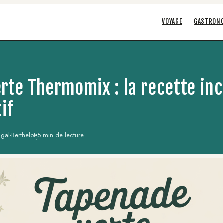
VOYAGE
GASTRON
rte Thermomix : la recette in
if
gal-Berthelot
5 min de lecture
·