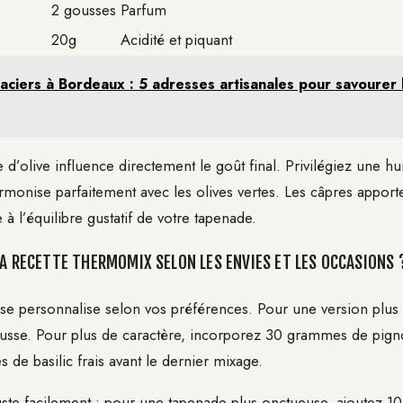
2 gousses
Parfum
20g
Acidité et piquant
aciers à Bordeaux : 5 adresses artisanales pour savourer 
le d’olive influence directement le goût final. Privilégiez une hu
rmonise parfaitement avec les olives vertes. Les câpres apporte
 à l’équilibre gustatif de votre tapenade.
LA RECETTE THERMOMIX SELON LES ENVIES ET LES OCCASIONS 
 se personnalise selon vos préférences. Pour une version plus
gousse. Pour plus de caractère, incorporez 30 grammes de pigno
s de basilic frais avant le dernier mixage.
juste facilement : pour une tapenade plus onctueuse, ajoutez 10