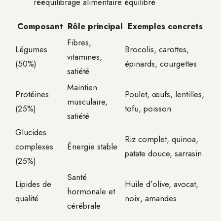
rééquilibrage alimentaire équilibré
Composant
Rôle principal
Exemples concrets
Fibres,
Légumes
Brocolis, carottes,
vitamines,
(50%)
épinards, courgettes
satiété
Maintien
Protéines
Poulet, œufs, lentilles,
musculaire,
(25%)
tofu, poisson
satiété
Glucides
Riz complet, quinoa,
complexes
Énergie stable
patate douce, sarrasin
(25%)
Santé
Lipides de
Huile d’olive, avocat,
hormonale et
qualité
noix, amandes
cérébrale