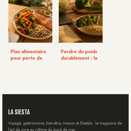
légalité, de la
paraben : 3
composition et des
critères pour
risques réels
choisir le soin idéal
Plan alimentaire
Perdre du poids
pour perte de
durablement : le
poids : 30g de
déficit calorique
fibres et l’assiette
modéré et les 3
idéale pour des
piliers de la
résultats durables
réussite
LA SIESTA
Voyage, gastronomie, bien-être, maison et lifestyle : le magazine de
l'art de vivre au rythme du bord de mer.